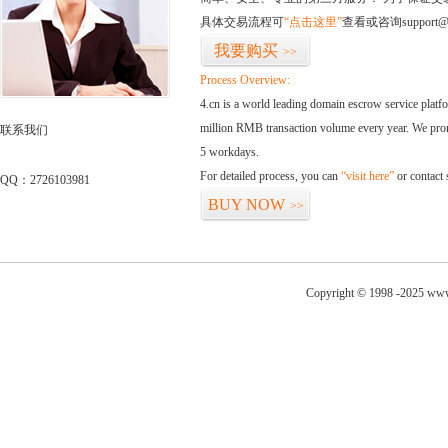
具体交易流程可
“点击这里”
查看或咨询support@
我要购买
>>
Process Overview:
4.cn is a world leading domain escrow service plat
million RMB transaction volume every year. We promi
联系我们
5 workdays.
For detailed process, you can
“visit here”
or contact
QQ：2726103981
BUY NOW
>>
Copyright © 1998 -2025 www